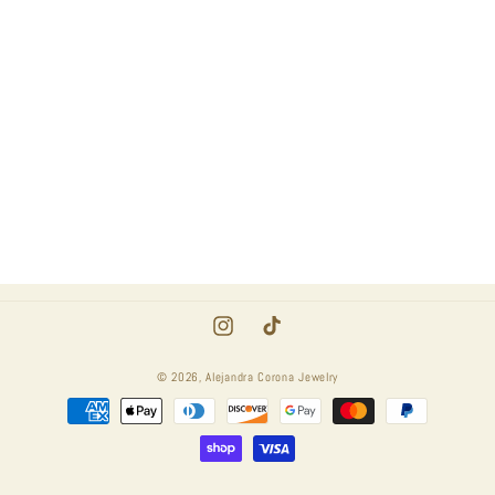
Instagram
TikTok
© 2026,
Alejandra Corona Jewelry
Metodi
di
pagamento