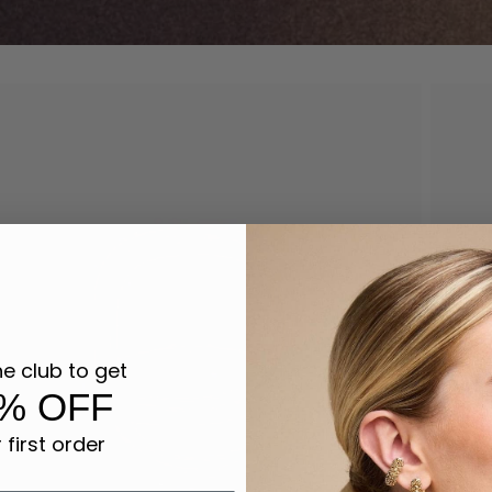
he club to get
% OFF
 first order