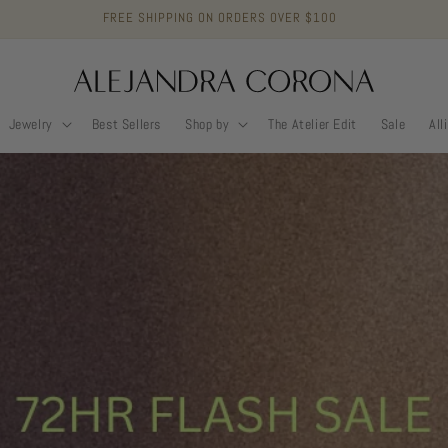
FREE RETURNS & EXCHANGES
Jewelry
Best Sellers
Shop by
The Atelier Edit
Sale
All