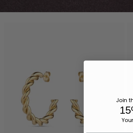
Join t
15
Your